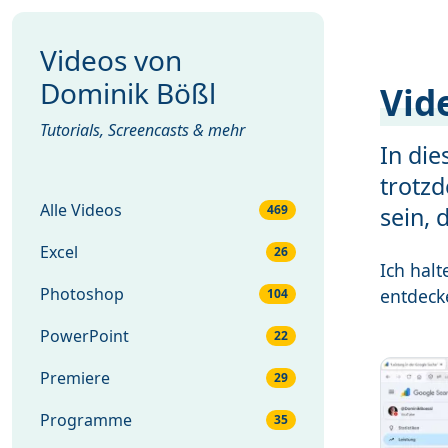
Videos von
Dominik Bößl
Vid
Tutorials, Screencasts & mehr
In die
trotz
Alle Videos
469
sein, 
Excel
26
Ich hal
Photoshop
entdeck
104
PowerPoint
22
Premiere
29
Programme
35