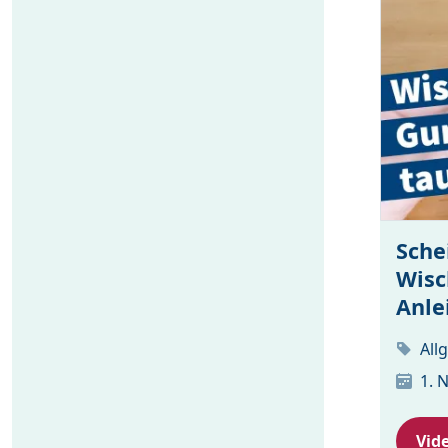
Sche
Wisc
Anle
All
1. 
Vid