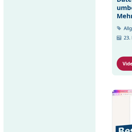
umbe
Mehr
All
23.
Vid