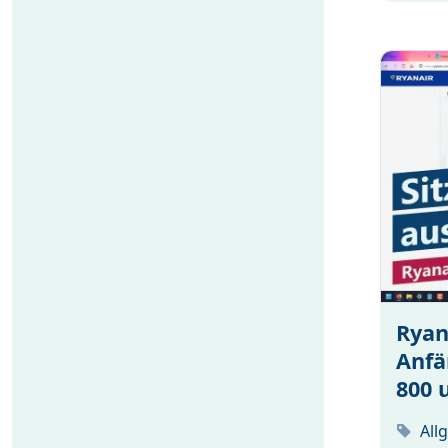
Ryan
Anfä
800 
All