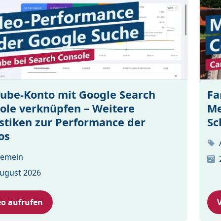
ube-Konto mit Google Search
Fa
ole verknüpfen – Weitere
Me
istiken zur Performance der
Sc
os
gemein
August 2026
eo aufrufen