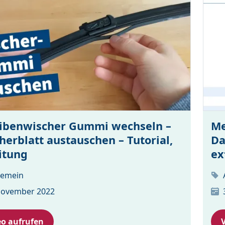
ibenwischer Gummi wechseln –
Me
herblatt austauschen – Tutorial,
Da
itung
ex
gemein
November 2022
eo aufrufen