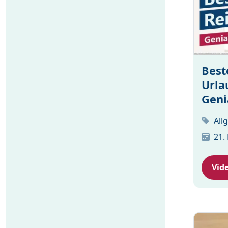
Best
Urla
Geni
All
21.
Vid