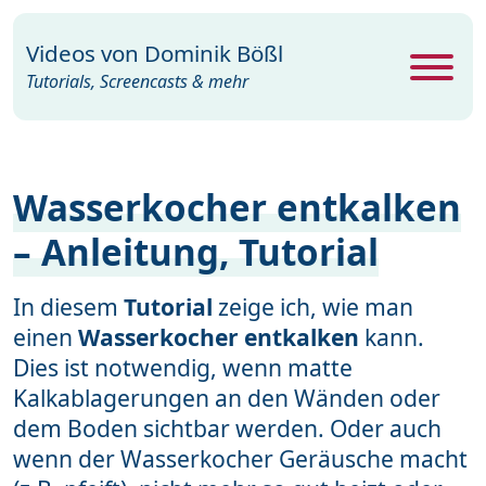
Videos von
Dominik Bößl
Tutorials, Screencasts & mehr
Alle Videos
469
Wasserkocher entkalken
Excel
26
– Anleitung, Tutorial
Photoshop
104
PowerPoint
22
In diesem
Tutorial
zeige ich, wie man
einen
Premiere
Wasserkocher entkalken
kann.
29
Dies ist notwendig, wenn matte
Programme
35
Kalkablagerungen an den Wänden oder
dem Boden sichtbar werden. Oder auch
Webdesign
15
wenn der Wasserkocher Geräusche macht
Windows
19