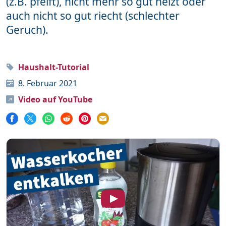
(z.B. pfeift), nicht mehr so gut heizt oder
auch nicht so gut riecht (schlechter
Word
111
Geruch).
Unterstütze mich
Haushalt-Tutorial
Mehr über mich
8. Februar 2021
Video auf YouTube
Häufige Fragen
Impressum & Datenschutz