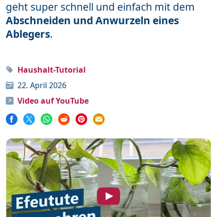
geht super schnell und einfach mit dem
Word
111
Abschneiden und Anwurzeln eines
Ablegers
.
Unterstütze mich
Haushalt-Tutorial
Mehr über mich
22. April 2026
Häufige Fragen
Video auf YouTube
Impressum & Datenschutz