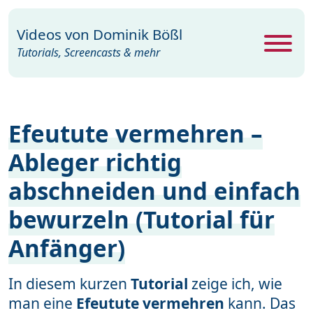
Videos von
Dominik Bößl
Tutorials, Screencasts & mehr
Alle Videos
469
Efeutute vermehren –
Excel
26
Ableger richtig
Photoshop
104
abschneiden und einfach
PowerPoint
22
bewurzeln (Tutorial für
Premiere
29
Anfänger)
Programme
35
Webdesign
15
In diesem kurzen
Tutorial
zeige ich, wie
man eine
Efeutute vermehren
kann. Das
Windows
19