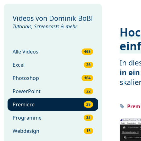
Videos von
Dominik Bößl
Tutorials, Screencasts & mehr
Hoc
ein
Alle Videos
468
In di
Excel
26
in ei
Photoshop
104
skalie
PowerPoint
22
Premiere
29
Premi
Programme
35
Webdesign
15