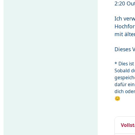
2:20 Ou
Ich ver
Hochfor
mit älte
Dieses V
* Dies i
Sobald du
gespeich
dafür ei
dich ode
😊
Volls