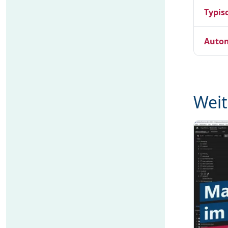
Typis
Autom
Weit