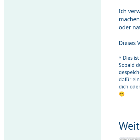
Ich ver
machen 
oder nat
Dieses V
* Dies i
Sobald du
gespeich
dafür ei
dich ode
😊
Weit