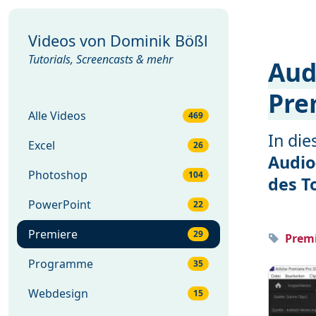
Videos von
Dominik Bößl
Tutorials, Screencasts & mehr
Aud
Pre
Alle Videos
469
In di
Excel
26
Audio
Photoshop
104
des T
PowerPoint
22
Premiere
29
Premi
Programme
35
Webdesign
15