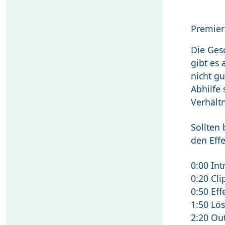
Premier
Die Ges
gibt es 
nicht gu
Abhilfe
Verhältn
Sollten
den Effe
0:00 Int
0:20 Cl
0:50 Ef
1:50 Lö
2:20 Ou