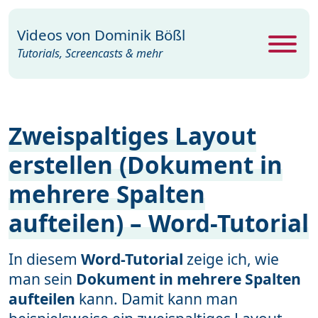
Videos von
Dominik Bößl
Tutorials, Screencasts & mehr
Alle Videos
469
Zweispaltiges Layout
Excel
26
erstellen (Dokument in
Photoshop
104
mehrere Spalten
PowerPoint
22
aufteilen) – Word-Tutorial
Premiere
29
Programme
35
In diesem
Word-Tutorial
zeige ich, wie
man sein
Dokument in mehrere Spalten
Webdesign
15
aufteilen
kann. Damit kann man
Windows
19