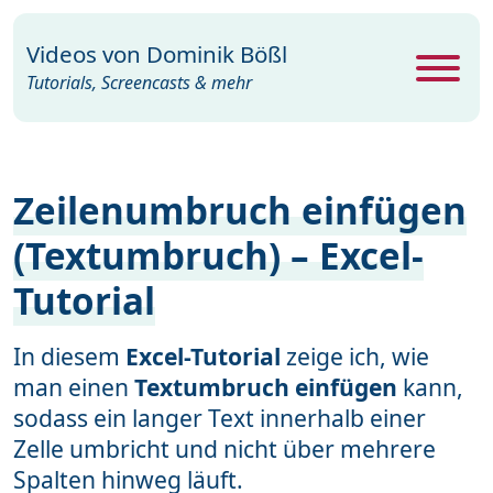
Videos von
Dominik Bößl
Tutorials, Screencasts & mehr
Alle Videos
469
Zeilenumbruch einfügen
Excel
26
(Textumbruch) – Excel-
Photoshop
104
Tutorial
PowerPoint
22
Premiere
29
In diesem
Excel-Tutorial
zeige ich, wie
man einen
Textumbruch einfügen
kann,
Programme
35
sodass ein langer Text innerhalb einer
Webdesign
15
Zelle umbricht und nicht über mehrere
Spalten hinweg läuft.
Windows
19