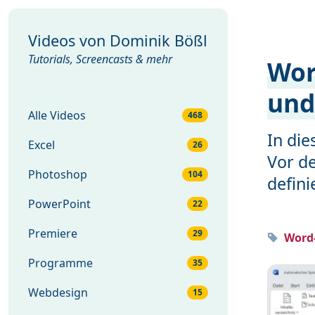
Videos von
Dominik Bößl
Tutorials, Screencasts & mehr
Wor
und
Alle Videos
468
In di
Excel
26
Vor de
Photoshop
104
defin
PowerPoint
22
Premiere
29
Word-
Programme
35
Webdesign
15