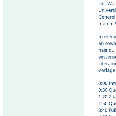
Der Wor
Universi
Generell
man in 
In mein
an sowie
hast du 
wissensc
Literatu
Vorlage 
0:00 Int
0:30 Que
1:20 Zit
1:50 Qu
3:40 Fu