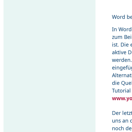
Word b
In Word
zum Bei
ist. Die
aktive 
werden.
eingefü
Alternat
die Que
Tutoria
www.yo
Der letz
uns an d
noch den