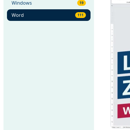
Windows
19
Word
111