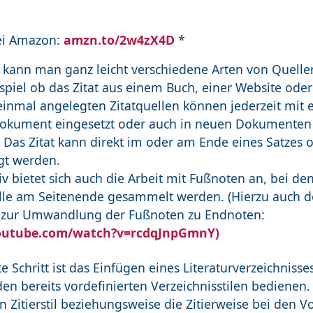
ei Amazon:
amzn.to/2w4zX4D
*
 kann man ganz leicht verschiedene Arten von Quellen
spiel ob das Zitat aus einem Buch, einer Website ode
 einmal angelegten Zitatquellen können jederzeit mit 
Dokument eingesetzt oder auch in neuen Dokumente
 Das Zitat kann direkt im oder am Ende eines Satzes 
gt werden.
iv bietet sich auch die Arbeit mit Fußnoten an, bei de
lle am Seitenende gesammelt werden. (Hierzu auch d
l zur Umwandlung der Fußnoten zu Endnoten:
utube.com/watch?v=rcdqJnpGmnY)
te Schritt ist das Einfügen eines Literaturverzeichniss
en bereits vordefinierten Verzeichnisstilen bedienen.
 Zitierstil beziehungsweise die Zitierweise bei den Vo