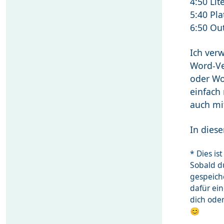
4:50 Lit
5:40 Pla
6:50 Ou
Ich ver
Word-Ve
oder Wor
einfach 
auch mi
In diese
* Dies i
Sobald du
gespeich
dafür ei
dich ode
😊