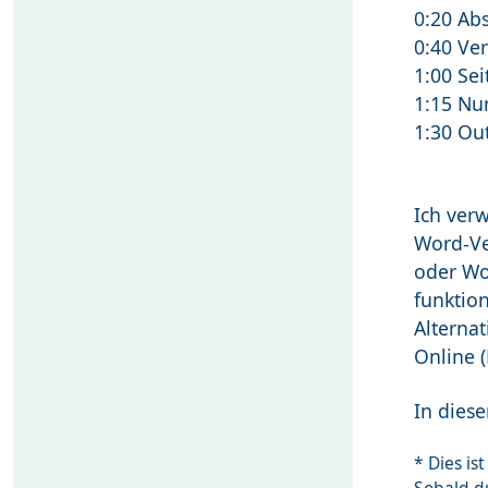
0:20 Ab
0:40 Ve
1:00 Se
1:15 Nu
1:30 Ou
Ich ver
Word-Ve
oder Wor
funktio
Alterna
Online (
In diese
* Dies i