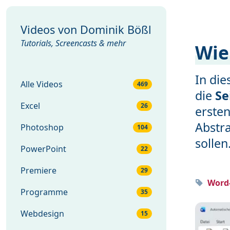
Videos von
Dominik Bößl
Tutorials, Screencasts & mehr
Wie
In di
Alle Videos
469
die
Se
Excel
26
ersten
Abstra
Photoshop
104
sollen
PowerPoint
22
Premiere
29
Word-
Programme
35
Webdesign
15