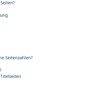
 Seiten?
rung
hne Seitenzahlen?
?
Titelseiten