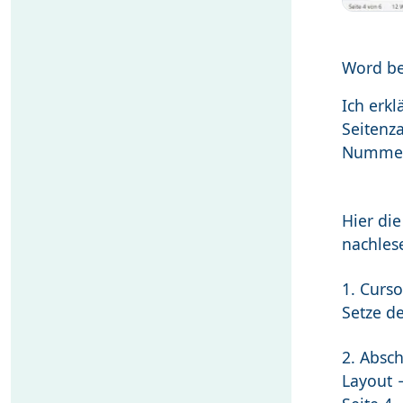
Word b
Ich erkl
Seitenza
Nummeri
Hier die
nachles
1. Curso
Setze d
2. Absc
Layout 