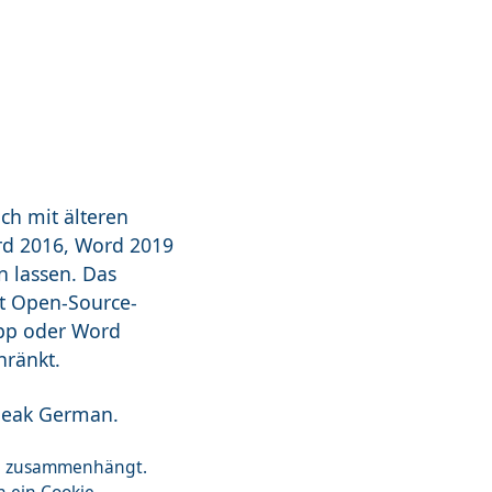
ch mit älteren
rd 2016, Word 2019
n lassen. Das
it Open-Source-
App oder Word
hränkt.
speak German.
zon zusammenhängt.