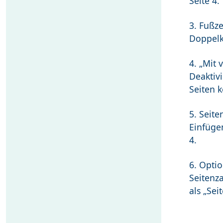
Seite 4.
3. Fußze
Doppelk
4. „Mit 
Deaktiv
Seiten 
5. Seite
Einfüge
4.
6. Opti
Seitenz
als „Seit