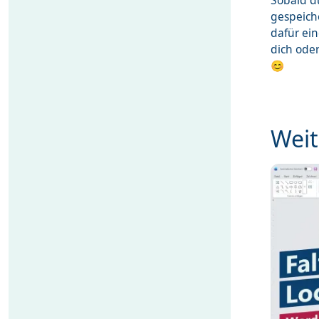
Sobald du
gespeich
dafür ei
dich ode
😊
Weit