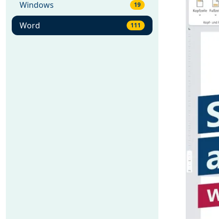
Windows
19
Word
111