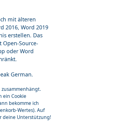
ch mit älteren
rd 2016, Word 2019
is erstellen. Das
it Open-Source-
App oder Word
hränkt.
speak German.
zon zusammenhängt.
n ein Cookie
dann bekomme ich
renkorb-Wertes). Auf
ür deine Unterstützung!