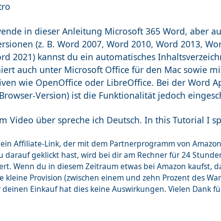
tro
wende in dieser Anleitung Microsoft 365 Word, aber au
rsionen (z. B. Word 2007, Word 2010, Word 2013, Wo
rd 2021) kannst du ein automatisches Inhaltsverzeichn
niert auch unter Microsoft Office für den Mac sowie m
tiven wie OpenOffice oder LibreOffice. Bei der Word 
Browser-Version) ist die Funktionalität jedoch eingesc
m Video über spreche ich Deutsch. In this Tutorial I 
st ein Affiliate-Link, der mit dem Partnerprogramm von Ama
 darauf geklickt hast, wird bei dir am Rechner für 24 Stunde
ert. Wenn du in diesem Zeitraum etwas bei Amazon kaufst, 
ne kleine Provision (zwischen einem und zehn Prozent des Wa
r deinen Einkauf hat dies keine Auswirkungen. Vielen Dank f