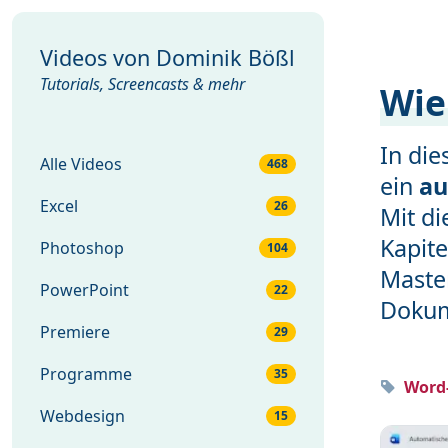
Videos von
Dominik Bößl
Tutorials, Screencasts & mehr
Wie
In di
Alle Videos
468
ein
au
Excel
26
Mit di
Kapite
Photoshop
104
Maste
PowerPoint
22
Dokum
Premiere
29
Programme
35
Word-
Webdesign
15