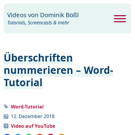
Videos von
Dominik Bößl
Tutorials, Screencasts & mehr
Alle Videos
468
Überschriften
Excel
26
nummerieren – Word-
Photoshop
104
Tutorial
PowerPoint
22
Premiere
29
Programme
35
Word-Tutorial
12. Dezember 2018
Webdesign
15
Video auf YouTube
Windows
19