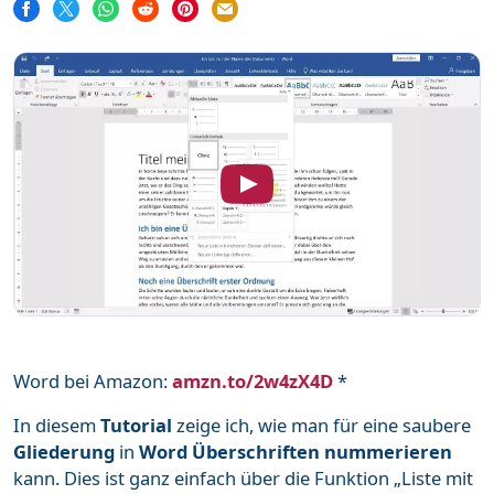
Word
111
Unterstütze mich
Mehr über mich
Häufige Fragen
Impressum & Datenschutz
Word bei Amazon:
amzn.to/2w4zX4D
*
In diesem
Tutorial
zeige ich, wie man für eine saubere
Gliederung
in
Word Überschriften nummerieren
kann. Dies ist ganz einfach über die Funktion „Liste mit