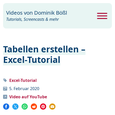
Videos von
Dominik Bößl
Tutorials, Screencasts & mehr
Alle Videos
469
Tabellen erstellen –
Excel
26
Excel-Tutorial
Photoshop
104
PowerPoint
22
Premiere
29
Excel-Tutorial
5. Februar 2020
Programme
35
Video auf YouTube
Webdesign
15
Windows
19