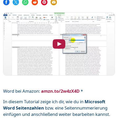
Word
111
Unterstütze mich
Mehr über mich
Häufige Fragen
Impressum & Datenschutz
Word bei Amazon:
amzn.to/2w4zX4D
*
In diesem Tutorial zeige ich dir, wie du in
Microsoft
Word Seitenzahlen
bzw. eine Seitennummerierung
einfügen und anschließend weiter bearbeiten kannst.