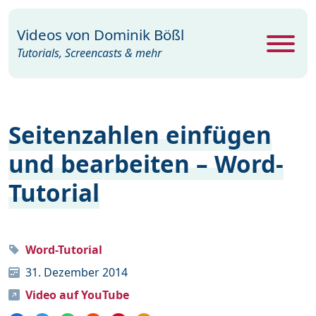
Videos von
Dominik Bößl
Tutorials, Screencasts & mehr
Alle Videos
468
Seitenzahlen einfügen
Excel
26
und bearbeiten – Word-
Photoshop
104
Tutorial
PowerPoint
22
Premiere
29
Programme
35
Word-Tutorial
31. Dezember 2014
Webdesign
15
Video auf YouTube
Windows
19