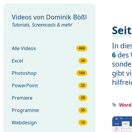
Videos von
Dominik Bößl
Tutorials, Screencasts & mehr
Sei
In di
Alle Videos
468
6
des 
Excel
26
sonder
gibt v
Photoshop
104
hilfrei
PowerPoint
22
Premiere
29
Word-
Programme
35
Webdesign
15