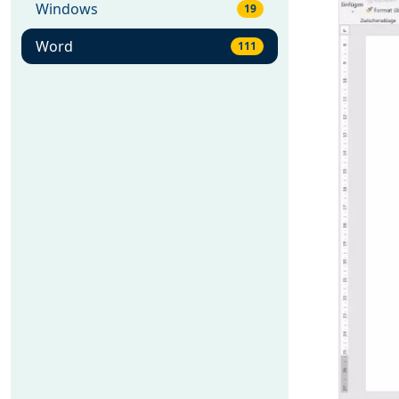
Windows
19
Word
111