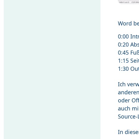
Word b
0:00 Int
0:20 Ab
0:45 Fu
1:15 Se
1:30 Ou
Ich ver
anderen
oder Of
auch mit
Source-
In diese