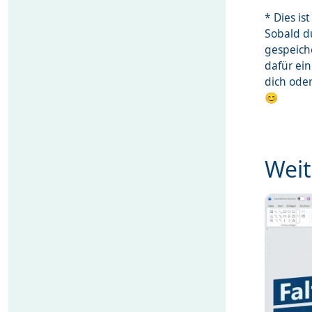
* Dies i
Sobald du
gespeich
dafür ei
dich ode
😊
Weit