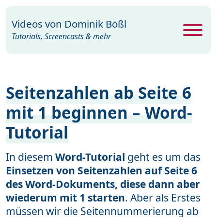
Videos von
Dominik Bößl
Tutorials, Screencasts & mehr
Alle Videos
469
Seitenzahlen ab Seite 6
Excel
26
mit 1 beginnen – Word-
Photoshop
104
Tutorial
PowerPoint
22
Premiere
29
In diesem
Word-Tutorial
geht es um das
Einsetzen von Seitenzahlen auf Seite 6
Programme
35
des Word-Dokuments, diese dann aber
Webdesign
15
wiederum mit 1 starten
. Aber als Erstes
müssen wir die Seitennummerierung ab
Windows
19