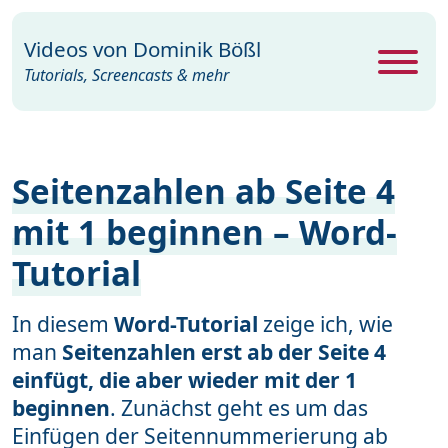
Videos von
Dominik Bößl
Tutorials, Screencasts & mehr
Alle Videos
469
Seitenzahlen ab Seite 4
Excel
26
mit 1 beginnen – Word-
Photoshop
104
Tutorial
PowerPoint
22
Premiere
29
In diesem
Word-Tutorial
zeige ich, wie
man
Seitenzahlen erst ab der Seite 4
Programme
35
einfügt, die aber wieder mit der 1
Webdesign
15
beginnen
. Zunächst geht es um das
Einfügen der Seitennummerierung ab
Windows
19