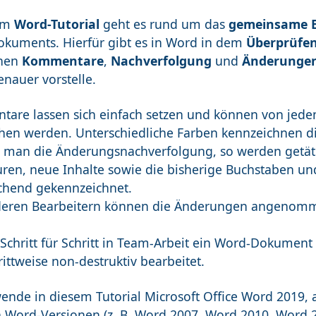
sem
Word-Tutorial
geht es rund um das
gemeinsame B
kuments. Hierfür gibt es in Word in dem
Überprüfe
onen
Kommentare
,
Nachverfolgung
und
Änderunge
nauer vorstelle.
are lassen sich einfach setzen und können von jede
hen werden. Unterschiedliche Farben kennzeichnen di
rt man die Änderungsnachverfolgung, so werden getäti
uren, neue Inhalte sowie die bisherige Buchstaben u
chend gekennzeichnet.
eren Bearbeitern können die Änderungen angenomm
 Schritt für Schritt in Team-Arbeit ein Word-Dokument
ittweise non-destruktiv bearbeitet.
wende in diesem Tutorial Microsoft Office Word 2019, 
 Word-Versionen (z. B. Word 2007, Word 2010, Word 