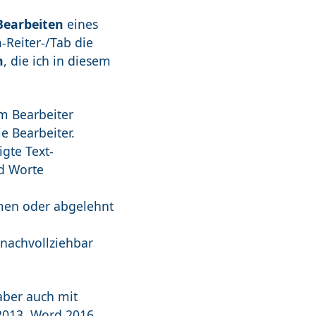
earbeiten
eines
n
-Reiter-/Tab die
n
, die ich in diesem
m Bearbeiter
e Bearbeiter.
gte Text-
nd Worte
en oder abgelehnt
 nachvollziehbar
aber auch mit
2013, Word 2016