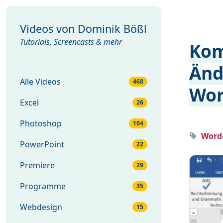
Videos von
Dominik Bößl
Tutorials, Screencasts & mehr
Kom
Änd
Alle Videos
468
Wor
Excel
26
Photoshop
104
Word-
PowerPoint
22
Premiere
29
Programme
35
Webdesign
15