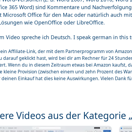
fice 365 Word) sind Kommentare und Nachverfolgung
 Microsoft Office für den Mac oder natürlich auch mi
Lösungen wie OpenOffice oder LibreOffice.
m Video spreche ich Deutsch. I speak german in this tu
st ein Affiliate-Link, der mit dem Partnerprogramm von Ama
 darauf geklickt hast, wird bei dir am Rechner für 24 Stunde
ert. Wenn du in diesem Zeitraum etwas bei Amazon kaufst, 
ne kleine Provision (zwischen einem und zehn Prozent des Wa
r deinen Einkauf hat dies keine Auswirkungen. Vielen Dank f
ere Videos aus der Kategorie 