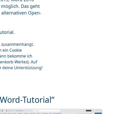
 möglich. Das geht
t alternativen Open-
torial.
zon zusammenhängt.
n ein Cookie
dann bekomme ich
renkorb-Wertes). Auf
ür deine Unterstützung!
„Word-Tutorial“