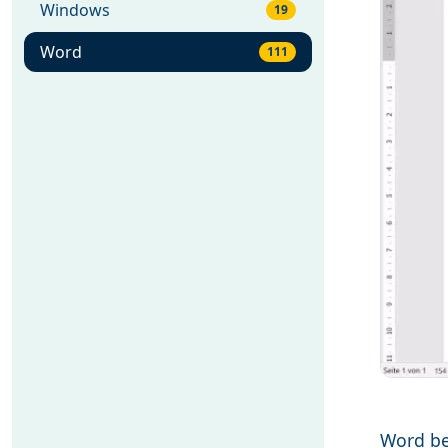
Windows
19
Word
111
Word b