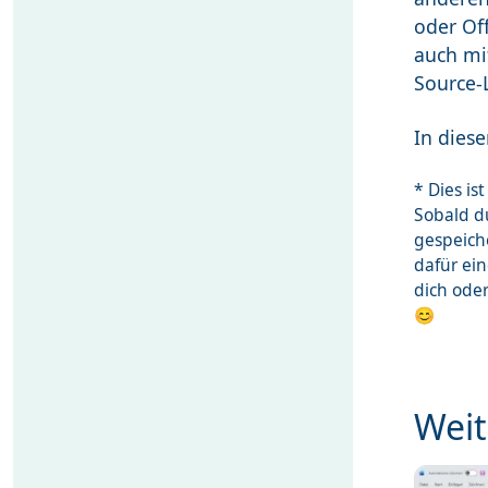
oder Of
auch mit
Source-
In diese
* Dies i
Sobald du
gespeich
dafür ei
dich ode
😊
Weit