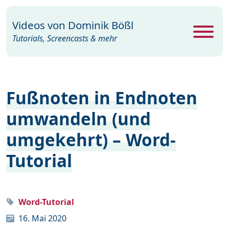
Videos von
Dominik Bößl
Tutorials, Screencasts & mehr
Alle Videos
469
Fußnoten in Endnoten
Excel
26
umwandeln (und
Photoshop
104
umgekehrt) – Word-
PowerPoint
22
Tutorial
Premiere
29
Programme
35
Webdesign
15
Word-Tutorial
16. Mai 2020
Windows
19