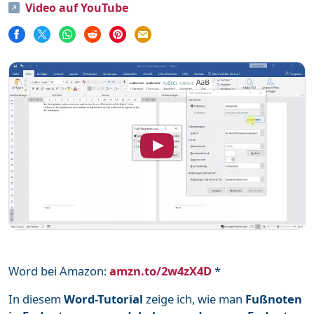
Video auf YouTube
Word
111
Unterstütze mich
Mehr über mich
Häufige Fragen
Impressum & Datenschutz
Word bei Amazon:
amzn.to/2w4zX4D
*
In diesem
Word-Tutorial
zeige ich, wie man
Fußnoten