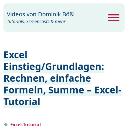
Videos von
Dominik Bößl
Tutorials, Screencasts & mehr
Alle Videos
469
Excel
Excel
26
Einstieg/Grundlagen:
Photoshop
104
Rechnen, einfache
PowerPoint
22
Formeln, Summe – Excel-
Premiere
29
Tutorial
Programme
35
Webdesign
15
Windows
19
Excel-Tutorial