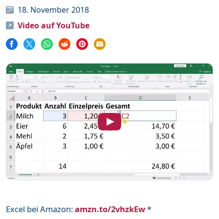
18. November 2018
Word
111
Video auf YouTube
Unterstütze mich
Mehr über mich
Häufige Fragen
Impressum & Datenschutz
Excel bei Amazon:
amzn.to/2vhzkEw
*