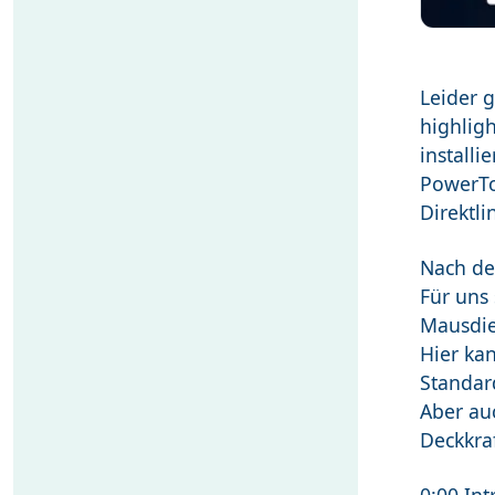
Leider 
highlig
installie
PowerTo
Direktl
Nach de
Für uns 
Mausdie
Hier ka
Standar
Aber au
Deckkraf