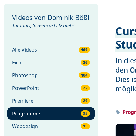
Videos von
Dominik Bößl
Tutorials, Screencasts & mehr
Cur
Stu
Alle Videos
469
In di
Excel
26
den
C
Photoshop
104
Dies i
mögli
PowerPoint
22
Premiere
29
Prog
Programme
35
Webdesign
15