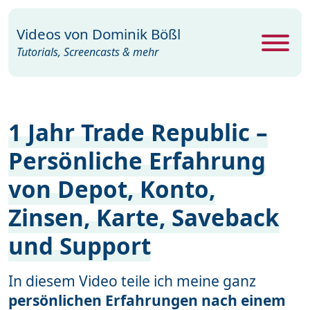
Videos von
Dominik Bößl
Tutorials, Screencasts & mehr
Alle Videos
468
1 Jahr Trade Republic –
Excel
26
Persönliche Erfahrung
Photoshop
104
von Depot, Konto,
PowerPoint
22
Zinsen, Karte, Saveback
Premiere
29
und Support
Programme
35
Webdesign
15
In diesem Video teile ich meine ganz
persönlichen Erfahrungen nach einem
Windows
19