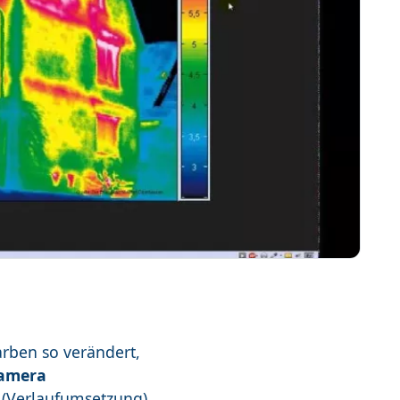
arben so verändert,
amera
 (Verlaufumsetzung)