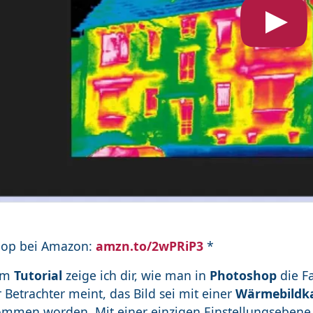
hop bei Amazon:
amzn.to/2wPRiP3
*
sem
Tutorial
zeige ich dir, wie man in
Photoshop
die F
 Betrachter meint, das Bild sei mit einer
Wärmebildk
mmen worden. Mit einer einzigen Einstellungsebene