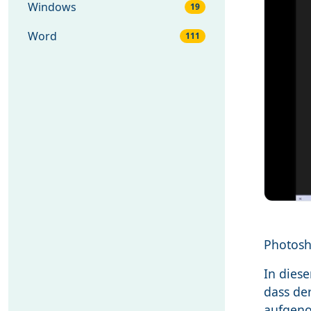
Windows
19
Word
111
Photos
In die
dass der
aufgeno