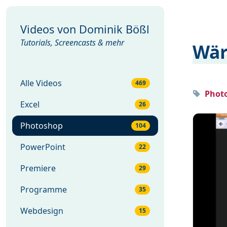
Videos von
Dominik Bößl
Tutorials, Screencasts & mehr
Wär
Alle Videos
469
Photo
Excel
26
Photoshop
104
PowerPoint
22
Premiere
29
Programme
35
Webdesign
15