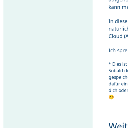
kann ma
In dies
natürlic
Cloud (
Ich spre
* Dies i
Sobald du
gespeich
dafür ei
dich ode
😊
Weit