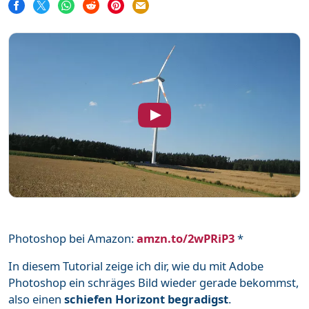
Word
111
Unterstütze mich
Mehr über mich
Häufige Fragen
Impressum & Datenschutz
Photoshop bei Amazon:
amzn.to/2wPRiP3
*
In diesem Tutorial zeige ich dir, wie du mit Adobe
Photoshop ein schräges Bild wieder gerade bekommst,
also einen
schiefen Horizont begradigst
.