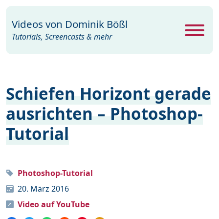
Videos von
Dominik Bößl
Tutorials, Screencasts & mehr
Alle Videos
469
Schiefen Horizont gerade
Excel
26
ausrichten – Photoshop-
Photoshop
104
Tutorial
PowerPoint
22
Premiere
29
Programme
35
Photoshop-Tutorial
20. März 2016
Webdesign
15
Video auf YouTube
Windows
19