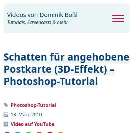
Videos von
Dominik Bößl
Tutorials, Screencasts & mehr
Alle Videos
469
Schatten für angehobene
Excel
26
Postkarte (3D-Effekt) –
Photoshop
104
Photoshop-Tutorial
PowerPoint
22
Premiere
29
Programme
35
Photoshop-Tutorial
13. März 2010
Webdesign
15
Video auf YouTube
Windows
19