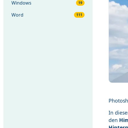
Windows
19
Word
111
Photos
In diese
den
Hi
Hinter