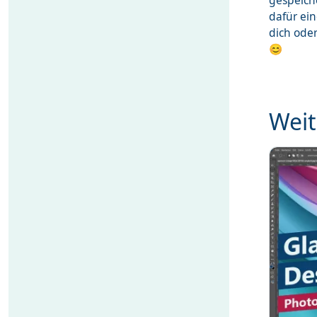
gespeich
dafür ei
dich ode
😊
Weit