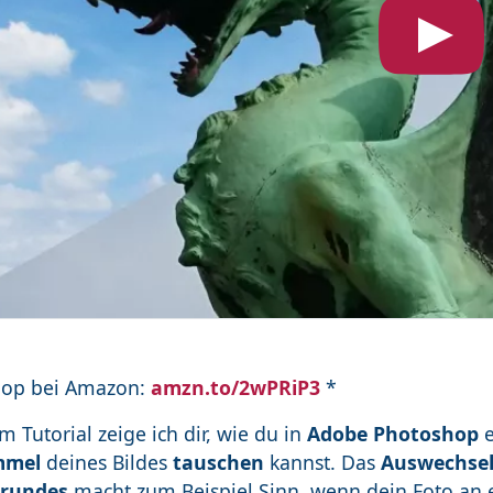
hop bei Amazon:
amzn.to/2wPRiP3
*
m Tutorial zeige ich dir, wie du in
Adobe Photoshop
e
mmel
deines Bildes
tauschen
kannst. Das
Auswechsel
grundes
macht zum Beispiel Sinn, wenn dein Foto an