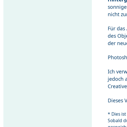
sonnige
nicht z
Für das 
des Obj
der neu
Photosho
Ich ver
jedoch a
Creativ
Dieses V
* Dies i
Sobald du