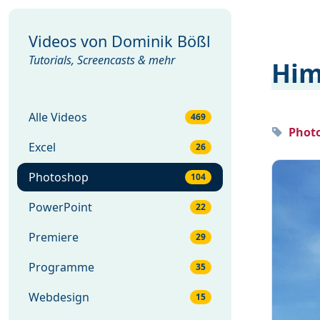
Videos von
Dominik Bößl
Tutorials, Screencasts & mehr
Him
Alle Videos
469
Photo
Excel
26
Photoshop
104
PowerPoint
22
Premiere
29
Programme
35
Webdesign
15