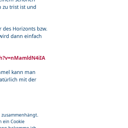
u trist ist und
r des Horizonts bzw.
wird dann einfach
h?v=nMamldN4iIA
immel kann man
atürlich mit der
zon zusammenhängt.
n ein Cookie