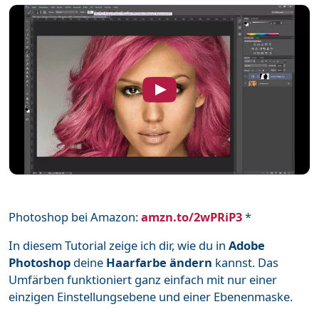
Word
111
Unterstütze mich
Mehr über mich
Häufige Fragen
Impressum & Datenschutz
Photoshop bei Amazon:
amzn.to/2wPRiP3
*
In diesem Tutorial zeige ich dir, wie du in
Adobe
Photoshop
deine
Haarfarbe ändern
kannst. Das
Umfärben funktioniert ganz einfach mit nur einer
einzigen Einstellungsebene und einer Ebenenmaske.