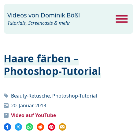
Videos von
Dominik Bößl
Tutorials, Screencasts & mehr
Alle Videos
468
Haare färben –
Excel
26
Photoshop-Tutorial
Photoshop
104
PowerPoint
22
Premiere
29
Beauty-Retusche, Photoshop-Tutorial
20. Januar 2013
Programme
35
Video auf YouTube
Webdesign
15
Windows
19