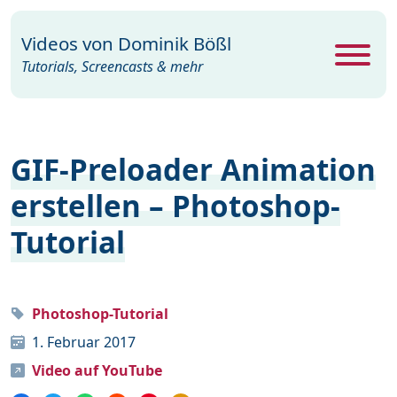
Videos von
Dominik Bößl
Tutorials, Screencasts & mehr
Alle Videos
469
GIF-Preloader Animation
Excel
26
erstellen – Photoshop-
Photoshop
104
Tutorial
PowerPoint
22
Premiere
29
Programme
35
Photoshop-Tutorial
1. Februar 2017
Webdesign
15
Video auf YouTube
Windows
19