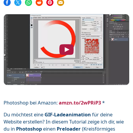
Word
111
Unterstütze mich
Mehr über mich
Häufige Fragen
Impressum & Datenschutz
Photoshop bei Amazon:
amzn.to/2wPRiP3
*
Du möchtest eine
GIF-Ladeanimation
für deine
Website erstellen? In diesem Tutorial zeige ich dir, wie
du in
Photoshop
einen
Preloader
(Kreisförmiges