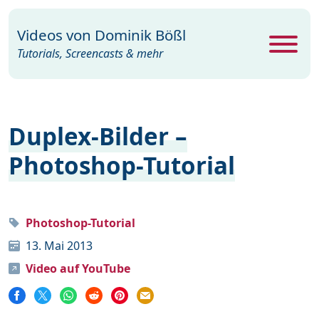
Videos von
Dominik Bößl
Tutorials, Screencasts & mehr
Alle Videos
468
Duplex-Bilder –
Excel
26
Photoshop-Tutorial
Photoshop
104
PowerPoint
22
Premiere
29
Photoshop-Tutorial
13. Mai 2013
Programme
35
Video auf YouTube
Webdesign
15
Windows
19