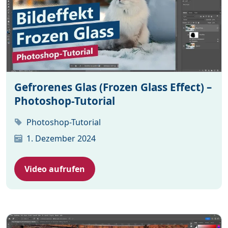
Gefrorenes Glas (Frozen Glass Effect) –
Photoshop-Tutorial
Photoshop-Tutorial
1. Dezember 2024
Video aufrufen