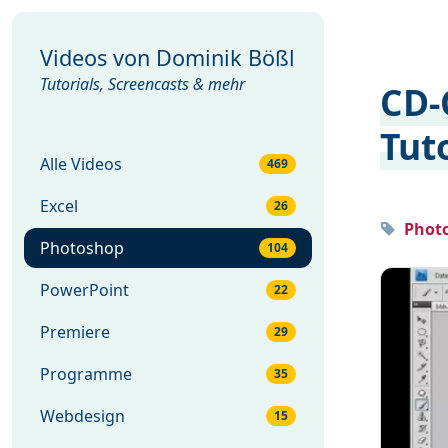
Videos von
Dominik Bößl
Tutorials, Screencasts & mehr
CD-
Tut
Alle Videos
469
Excel
26
Photo
Photoshop
104
PowerPoint
22
Premiere
29
Programme
35
Webdesign
15