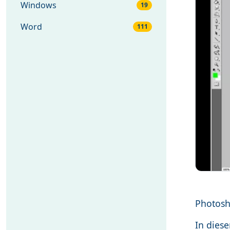
Windows
19
Word
111
Photos
In die