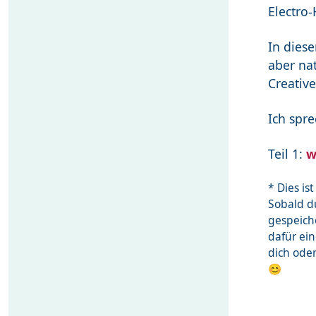
Electro-
In dies
aber nat
Creativ
Ich spre
Teil 1:
w
* Dies i
Sobald du
gespeich
dafür ei
dich ode
😊