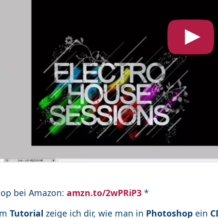
hop bei Amazon:
amzn.to/2wPRiP3
*
sem
Tutorial
zeige ich dir, wie man in
Photoshop
ein
C